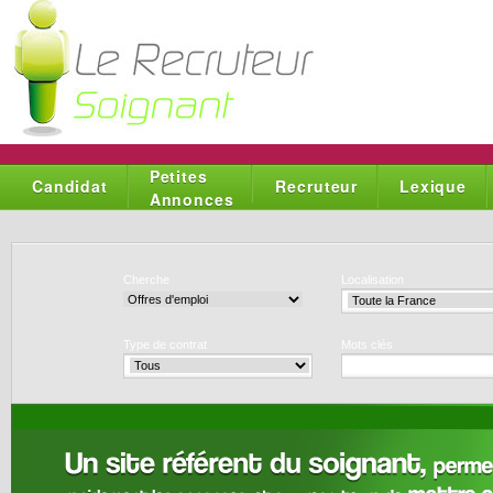
Petites
Candidat
Recruteur
Lexique
Annonces
Cherche
Localisation
Type de contrat
Mots clés