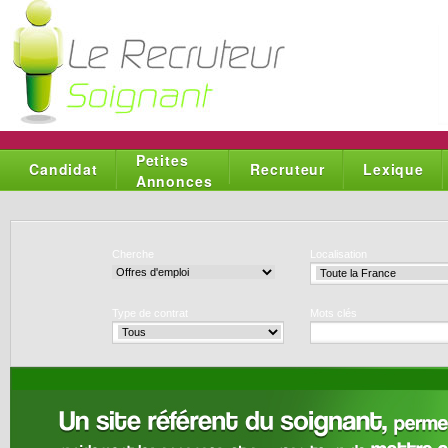
Petites
Candidat
Recruteur
Lexique
Annonces
Cherche
Localisation
Type de contrat
Mots clés