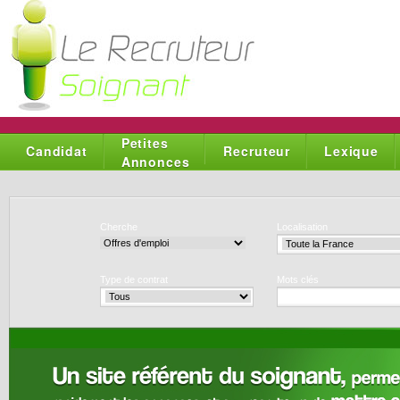
Petites
Candidat
Recruteur
Lexique
Annonces
Cherche
Localisation
Type de contrat
Mots clés