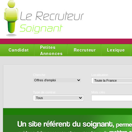
Petites
Candidat
Recruteur
Lexique
Annonces
Cherche
Localisation
Type de contrat
Mots clés