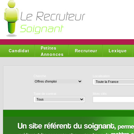
Petites
Candidat
Recruteur
Lexique
Annonces
Cherche
Localisation
Type de contrat
Mots clés