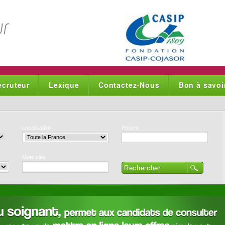
ecruteur
Lexique
Contactez-Nous
Bon à savoi
Localisation
Postes
Mots clés