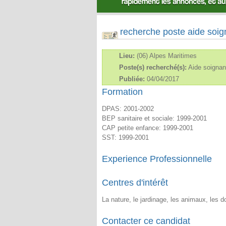
recherche poste aide soig
Lieu:
(06) Alpes Maritimes
Poste(s) recherché(s):
Aide soignan
Publiée:
04/04/2017
Formation
DPAS: 2001-2002
BEP sanitaire et sociale: 1999-2001
CAP petite enfance: 1999-2001
SST: 1999-2001
Experience Professionnelle
Centres d'intérêt
La nature, le jardinage, les animaux, les d
Contacter ce candidat