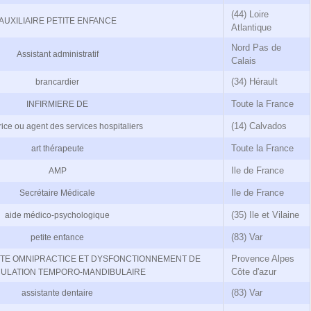
(44) Loire
AUXILIAIRE PETITE ENFANCE
Atlantique
Nord Pas de
Assistant administratif
Calais
(34) Hérault
brancardier
Toute la France
INFIRMIERE DE
(14) Calvados
ice ou agent des services hospitaliers
Toute la France
art thérapeute
Ile de France
AMP
Ile de France
Secrétaire Médicale
(35) Ile et Vilaine
aide médico-psychologique
(83) Var
petite enfance
Provence Alpes
STE OMNIPRACTICE ET DYSFONCTIONNEMENT DE
Côte d'azur
CULATION TEMPORO-MANDIBULAIRE
(83) Var
assistante dentaire