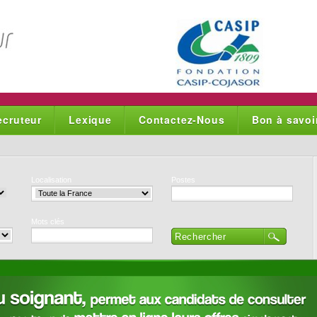
ecruteur
Lexique
Contactez-Nous
Bon à savoi
Localisation
Postes
Mots clés