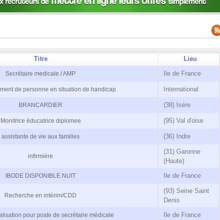
Titre
Lieu
Ile de France
Secrétaire medicale / AMP
International
ent de personne en situation de handicap
(38) Isére
BRANCARDIER
(95) Val d'oise
Monitrice éducatrice diplomee
(36) Indre
assistante de vie aux familles
(31) Garonne
infirmière
(Haute)
Ile de France
IBODE DISPONIBLE NUIT
(93) Seine Saint
Recherche en intérim/CDD
Denis
Ile de France
lisation pour poste de secrétaire médicale