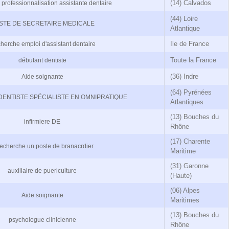
(14) Calvados
 professionnalisation assistante dentaire
(44) Loire
STE DE SECRETAIRE MEDICALE
Atlantique
Ile de France
herche emploi d'assistant dentaire
Toute la France
débutant dentiste
(36) Indre
Aide soignante
(64) Pyrénées
DENTISTE SPÉCIALISTE EN OMNIPRATIQUE
Atlantiques
(13) Bouches du
infirmiere DE
Rhône
(17) Charente
recherche un poste de branacrdier
Maritime
(31) Garonne
auxiliaire de puericulture
(Haute)
(06) Alpes
Aide soignante
Maritimes
(13) Bouches du
psychologue clinicienne
Rhône