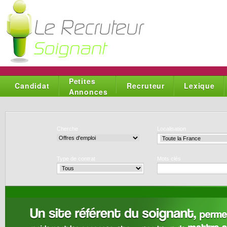
Petites
Candidat
Recruteur
Lexique
Annonces
Cherche
Localisation
Type de contrat
Mots clés