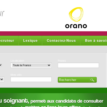
ecruteur
Lexique
Contactez-Nous
Bon à savoi
Localisation
Postes
Mots clés