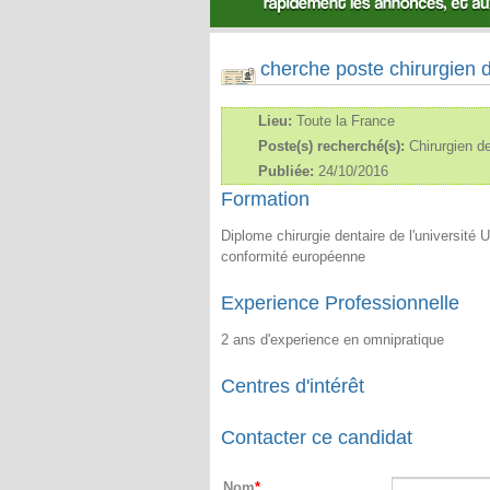
cherche poste chirurgien d
Lieu:
Toute la France
Poste(s) recherché(s):
Chirurgien de
Publiée:
24/10/2016
Formation
Diplome chirurgie dentaire de l'universit
conformité européenne
Experience Professionnelle
2 ans d'experience en omnipratique
Centres d'intérêt
Contacter ce candidat
Nom