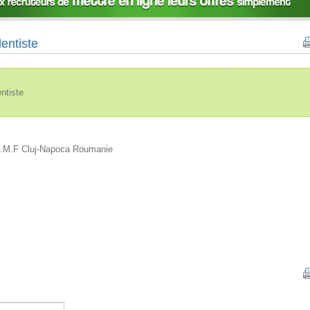
entiste
ntiste
é U.M.F Cluj-Napoca Roumanie