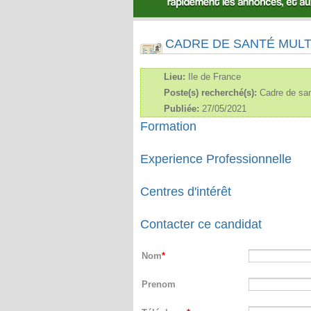
CADRE DE SANTÉ MUL
Lieu:
Ile de France
Poste(s) recherché(s):
Cadre de san
Publiée:
27/05/2021
Formation
Experience Professionnelle
Centres d'intérêt
Contacter ce candidat
Nom
Prenom