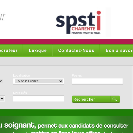
ecruteur
Lexique
Contactez-Nous
Bon à savoi
Localisation
Postes
Mots clés