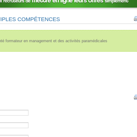
TIPLES COMPÉTENCES
té formateur en management et des activités paramédicales