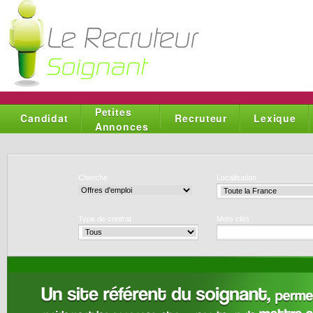
Petites
Candidat
Recruteur
Lexique
Annonces
Cherche
Localisation
Type de contrat
Mots clés