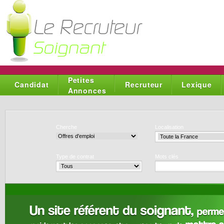
Petites
Candidat
Recruteur
Lexique
Annonces
Cherche
Localisation
Type de contrat
Mots clés