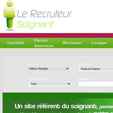
Petites
Candidat
Recruteur
Lexique
Annonces
Cherche
Localisation
Type de contrat
Mots clés